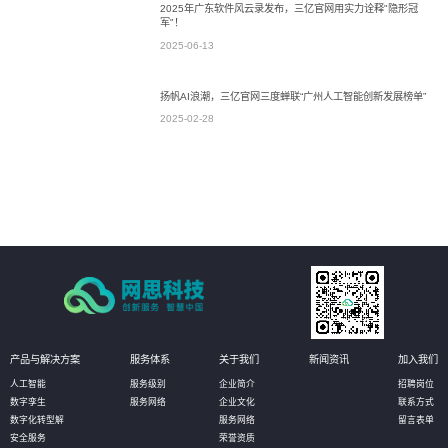
2025年广东软件风云录发布，三亿官网用实力诠释"隐形冠
军"！
2025-06-13
扬帆AI浪潮，三亿官网三度蝉联“广州人工智能创新发展榜单”
2025-02-28
产品与解决方案
服务体系
关于我们
新闻资讯
加入我们
人工智能
服务级别
企业简介
招聘岗位
数字孪生
服务网络
企业文化
联系方式
数字化转型解
服务网络
留言表单
安全服务
荣誉资质