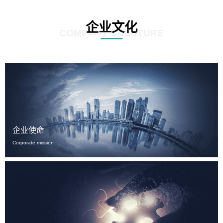
企业文化
COMPANY CULUTURE
企业使命
Corporate mission