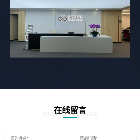
在线留言
ONLINE MESSAGE