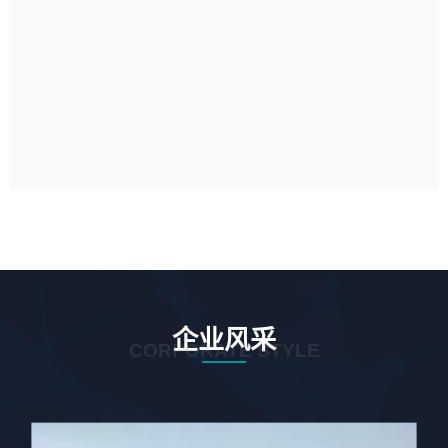
企业风采
CORPORATE STYLE