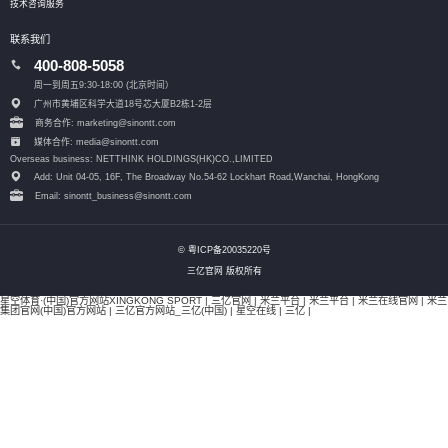
技术咨询服务
联系我们
400-808-5058
周一到周五9:30-18:00 (北京时间）
广州市黄埔区科学大道18号芯大厦B2栋1-2层
商务合作: marketing@sinontt.com
媒体合作: media@sinontt.com
Overseas business: NETTHINK HOLDINGS(HK)CO.,LIMITED
Add: Unit 04-05, 16F, The Broadway No.54-62 Lockhart Road,
Wanchai, HongKong
Email: sinontt_business@sinontt.com
© 粤ICP备20035220号
三亿官网 版权所有
星空体育·(中国)官方网站XINGKONG SPORT
|
三亿官网
|
米兰平台
|
米兰平台
|
米兰在线官网
|
米兰
集团官网(中国)官方网站
|
三亿官方网站_三亿(中国)
|
星空在线
|
三亿
|